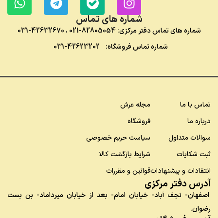
شماره های تماس
شماره های تماس دفتر مرکزی:
82805054-021
،
42632670-031
شماره تماس فروشگاه:
42623202-031
تماس با ما
مجله عرش
درباره ما
فروشگاه
سوالات متداول
سیاست حریم خصوصی
ثبت شکایات
شرایط بازگشت کالا
انتقادات و پیشنهادات
قوانین و مقررات
آدرس دفتر مرکزی
اصفهان- نجف آباد- خیابان امام- بعد از خیابان میرداماد- بن بست
رضوان.