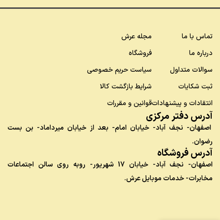
تماس با ما
مجله عرش
درباره ما
فروشگاه
سوالات متداول
سیاست حریم خصوصی
ثبت شکایات
شرایط بازگشت کالا
انتقادات و پیشنهادات
قوانین و مقررات
آدرس دفتر مرکزی
اصفهان- نجف آباد- خیابان امام- بعد از خیابان میرداماد- بن بست
رضوان.
آدرس فروشگاه
اصفهان- نجف آباد- خیابان 17 شهریور- روبه روی سالن اجتماعات
مخابرات- خدمات موبایل عرش.