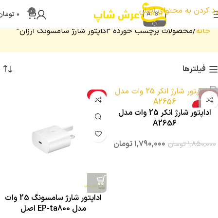
تست بنر
رد کردن به محتوای اصلی
0
۰
تومان
خانه
محصولات برچسب خورده “اداپتور شارژ سامسونگ ارزان”
فیلترها
-4%
-3%
ناموجود
اداپتور شارژ انکر 25 وات مدل
A2656
۱,۷۹۰,۰۰۰
تومان
۱,۸۵۰,۰۰۰
تومان
اداپتور شارژ سامسونگ 25 وات
مدل EP-ta800 اصل