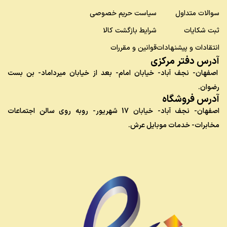
سوالات متداول
سیاست حریم خصوصی
ثبت شکایات
شرایط بازگشت کالا
انتقادات و پیشنهادات
قوانین و مقررات
آدرس دفتر مرکزی
اصفهان- نجف آباد- خیابان امام- بعد از خیابان میرداماد- بن بست
رضوان.
آدرس فروشگاه
اصفهان- نجف آباد- خیابان 17 شهریور- روبه روی سالن اجتماعات
مخابرات- خدمات موبایل عرش.