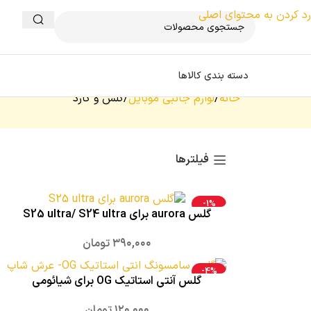
تست بنر
رد کردن به محتوای اصلی
دسته بندی کالاها
خانه
لوازم جانبی موبایل
گلس و گارد
فیلترها
-1%
گلس aurora برای S25 ultra/ S24 ultra
۳۹۰,۰۰۰
تومان
-4%
گلس آنتی استاتیک OG برای شیائومی
۱۲۰,۰۰۰
تومان