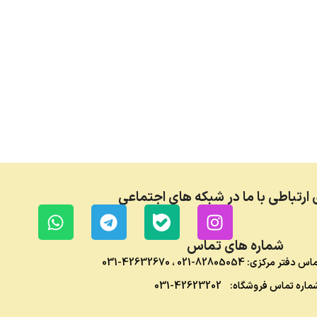
 ارتباطی با ما در شبکه های اجتماعی
شماره های تماس
ماس دفتر مرکزی:
82805054-021
،
42632670-031
ماره تماس فروشگاه:
42623202-031