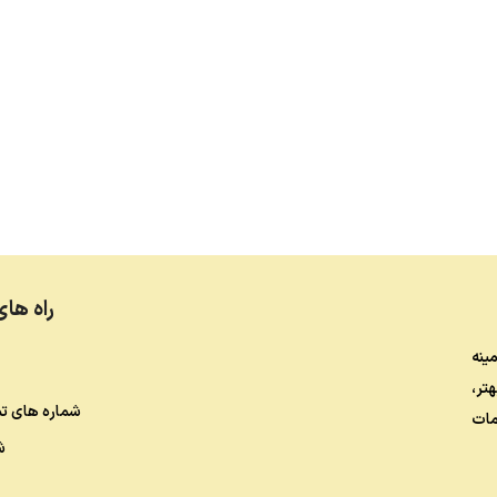
راه های
راه و 5 سال در زمینه
تر،
شماره های ت
مات
ش